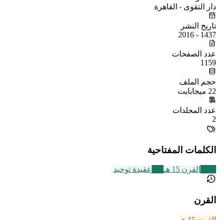
دار التقوى - القاهرة
تاريخ النشر
1437 - 2016
عدد الصفحات
1159
حجم الملف
22 ميجابايت
عدد المجلدات
2
الكلمات المفتاحية
2463
القرن 15 هـ
639
عقيدة توحيد
القرن
القرن 15 هـ