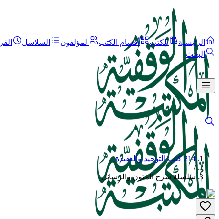
الرئيسية
الكتب
أقسام الكتب
المؤلفون
السلاسل
القر
البحث
214 كتب التوحيد والعقيدة
/
سلسلة شرح المتون والرسائل