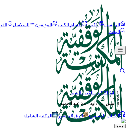
الرئيسية
الكتب
أقسام الكتب
المؤلفون
السلاسل
القر
البحث
213.4 كتب الكتب الستة
/
سنن أبي داود - ت: عبد الحميد
الكتاب المسموع
الرق المنشور
المكتبة الشاملة