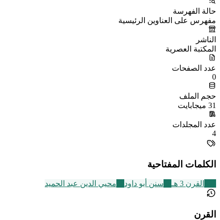
حالة الفهرسة
مفهرس على العناوين الرئيسية
الناشر
المكتبة العصرية
عدد الصفحات
0
حجم الملف
31 ميجابايت
عدد المجلدات
4
الكلمات المفتاحية
366
القرن 3 هـ
18
سنن أبو داود
14
محيي الدين عبد الحميد
القرن