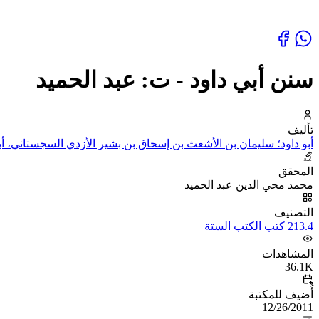
سنن أبي داود - ت: عبد الحميد
تأليف
أبو داود؛ سليمان بن الأشعث بن إسحاق بن بشير الأزدي السجستاني، أبو
المحقق
محمد محي الدين عبد الحميد
التصنيف
213.4 كتب الكتب الستة
المشاهدات
36.1K
أُضيف للمكتبة
12/26/2011