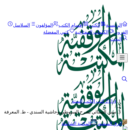
الرئيسية
الكتب
أقسام الكتب
المؤلفون
السلاسل
القرون
الكلمات المفتاحية
كتبي المفضلة
البحث
213.4 كتب الكتب الستة
/
سنن النسائي بشرح السيوطي وحاشية السندي - ط. المعرفة
الرق المنشور
المكتبة الشاملة