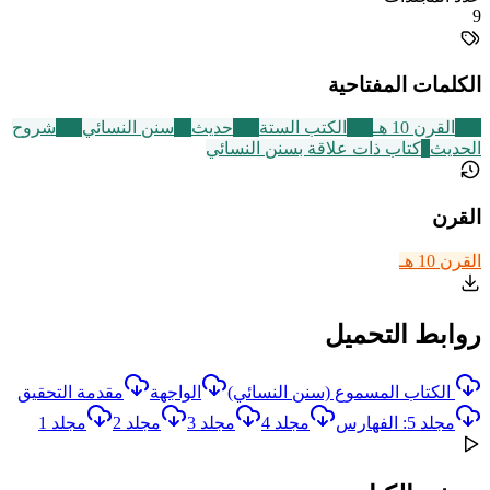
9
الكلمات المفتاحية
233
القرن 10 هـ
141
الكتب الستة
112
حديث
17
سنن النسائي
216
شروح
الحديث
9
كتاب ذات علاقة بسنن النسائي
القرن
القرن 10 هـ
روابط التحميل
الكتاب المسموع (سنن النسائي)
الواجهة
مقدمة التحقيق
مجلد 5: الفهارس
مجلد 4
مجلد 3
مجلد 2
مجلد 1