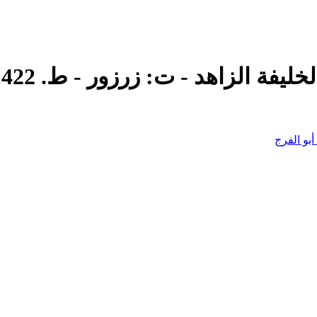
فة الزاهد - ت: زرزور - ط. 1422
بو الفرج