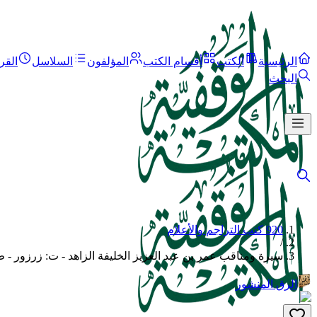
الرئيسية
الكتب
أقسام الكتب
المؤلفون
السلاسل
القر
البحث
920 كتب التراجم والأعلام
/
سيرة ومناقب عمر بن عبد العزيز الخليفة الزاهد - ت: زرزور - ط. 22
الرق المنشور