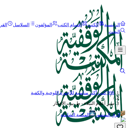
الرئيسية
الكتب
أقسام الكتب
المؤلفون
السلاسل
القر
البحث
998 كتب أكثر مناسبة للأجهزة اللوحية والكفية
/
سير أعلام النبلاء - ط. بيت الأفكار
الرق المنشور
المكتبة الشاملة