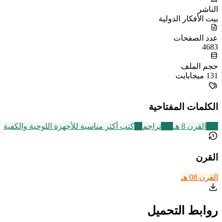
الناشر
بيت الأفكار الدولية
عدد الصفحات
4683
حجم الملف
131 ميجابايت
الكلمات المفتاحية
721
القرن 8 هـ
773
تراجم
75
كتب أكثر مناسبة للأجهزة اللوحية والكفية
القرن
القرن 08 هـ
روابط التحميل