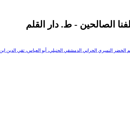
نا الصالحين - ط. دار القلم
سم الخضر النميري الحراني الدمشقي الحنبلي، أبو العباس، تقي الدين ابن 