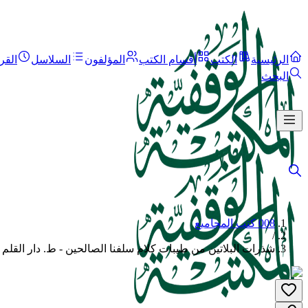
الرئيسية
الكتب
أقسام الكتب
المؤلفون
السلاسل
القر
البحث
008 كتب المجاميع
/
شذرات البلاتين من طيبات كلام سلفنا الصالحين - ط. دار القلم