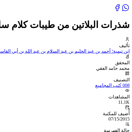
شذرات البلاتين من طيبات كلام سلف
تأليف
ابن تيمية؛ أحمد بن عبد الحليم بن عبد السلام بن عبد الله بن أبي القا
المحقق
محمد حامد الفقي
التصنيف
008 كتب المجاميع
المشاهدات
11.1K
أُضيف للمكتبة
07/15/2015
حالة الفهرسة