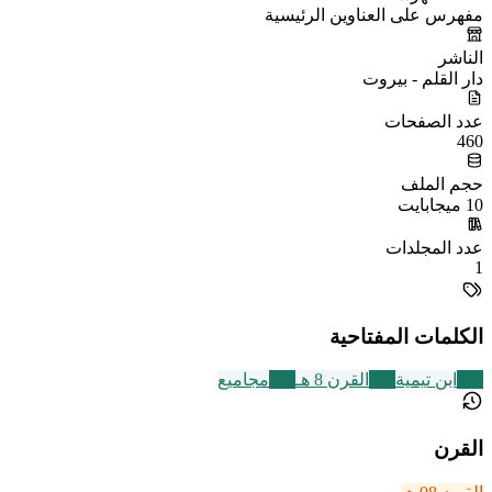
مفهرس على العناوين الرئيسية
الناشر
دار القلم - بيروت
عدد الصفحات
460
حجم الملف
10 ميجابايت
عدد المجلدات
1
الكلمات المفتاحية
347
ابن تيمية
721
القرن 8 هـ
136
مجاميع
القرن