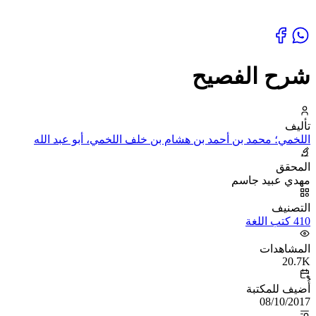
شرح الفصيح
تأليف
اللخمي؛ محمد بن أحمد بن هشام بن خلف اللخمي، أبو عبد الله
المحقق
مهدي عبيد جاسم
التصنيف
410 كتب اللغة
المشاهدات
20.7K
أُضيف للمكتبة
08/10/2017