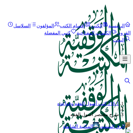
الرئيسية
الكتب
أقسام الكتب
المؤلفون
السلاسل
القرون
الكلمات المفتاحية
كتبي المفضلة
البحث
216.1 كتب أصول الفقه وقواعده
/
شرح مختصر أصول الفقه
الرق المنشور
المكتبة الشاملة