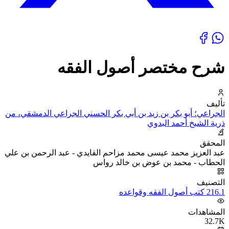
شرح مختصر أصول الفقه
تأليف
الجراعي؛ أبو بكر بن زيد بن أبي بكر الحسني الجراعي الدمشقي، من
ذرية الشيخ أحمد البدوي
المحقق
عبد العزيز محمد عيسى محمد مزاحم القايدي - عبد الرحمن بن علي
الحطاب - محمد بن عوض بن خالد رواس
التصنيف
216.1 كتب أصول الفقه وقواعده
المشاهدات
32.7K