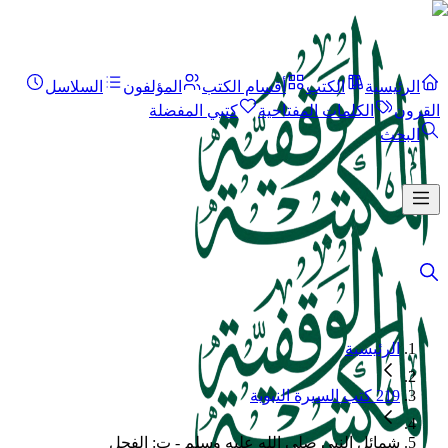
الرئيسية
الكتب
أقسام الكتب
المؤلفون
السلاسل
القرون
الكلمات المفتاحية
كتبي المفضلة
البحث
الرئيسية
219 كتب السيرة النبوية
شمائل النبى صلى الله عليه وسلم - ت: الفحل