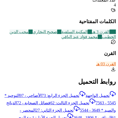
عدد المجلدات
4
الكلمات المفتاحية
366
القرن 3 هـ
17
المكتبة السلفية
24
صحيح البخاري
18
محب الدين
الخطيب
22
محمد فؤاد عبد الباقي
القرن
القرن 03 هـ
روابط التحميل
تحميل الواجهة
تحميل الجزء الرابع: 73الأضاحي - 97التوحيد *
5545 - 7563
تحميل الجزء الثالث: 62فضائل الصحابة - 72الذبائح
والصيد * 3649 - 5544
تحميل الجزء الثاني: 27المحصر -
61المناقب * 1806 - 3648
تحميل الجزء الأول: 1بدء الوحي -