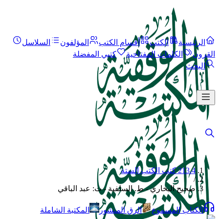
الرئيسية
الكتب
أقسام الكتب
المؤلفون
السلاسل
القرون
الكلمات المفتاحية
كتبي المفضلة
البحث
213.4 كتب الكتب الستة
/
صحيح البخاري - ط. السلفية - ت: عبد الباقي
الكتاب المسموع
الرق المنشور
المكتبة الشاملة