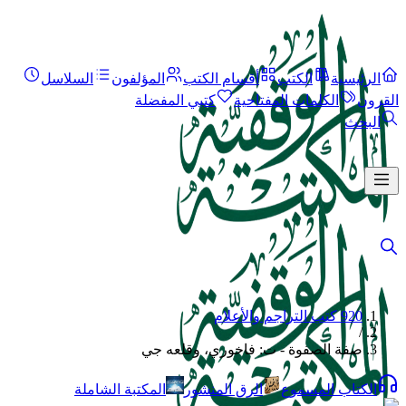
الرئيسية
الكتب
أقسام الكتب
المؤلفون
السلاسل
القرون
الكلمات المفتاحية
كتبي المفضلة
البحث
920 كتب التراجم والأعلام
/
صفة الصفوة - ت: فاخوري، وقلعه جي
الكتاب المسموع
الرق المنشور
المكتبة الشاملة