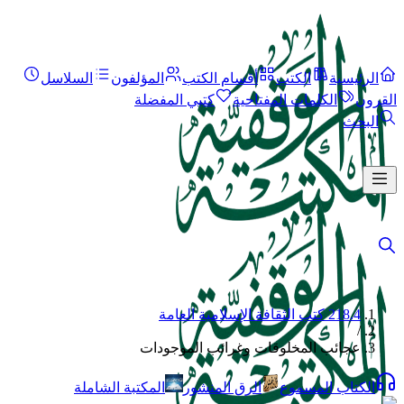
الرئيسية
الكتب
أقسام الكتب
المؤلفون
السلاسل
القرون
الكلمات المفتاحية
كتبي المفضلة
البحث
218.4 كتب الثقافة الإسلامية العامة
/
عجائب المخلوقات وغرائب الموجودات
الكتاب المسموع
الرق المنشور
المكتبة الشاملة