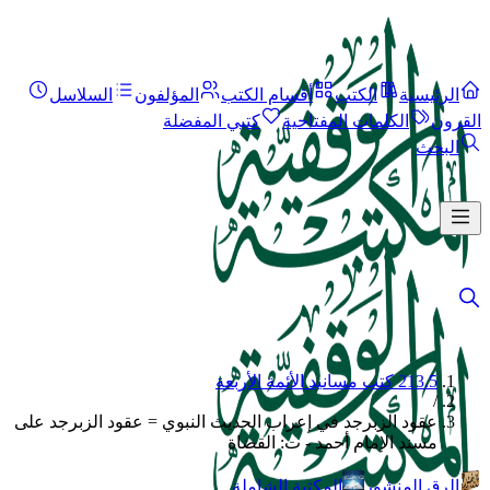
الرئيسية
الكتب
أقسام الكتب
المؤلفون
السلاسل
القرون
الكلمات المفتاحية
كتبي المفضلة
البحث
213.5 كتب مسانيد الأئمة الأربعة
/
عقود الزبرجد في إعراب الحديث النبوي = عقود الزبرجد على
مسند الإمام أحمد - ت: القضاة
الرق المنشور
المكتبة الشاملة