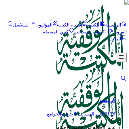
الرئيسية
الكتب
أقسام الكتب
المؤلفون
السلاسل
القرون
الكلمات المفتاحية
كتبي المفضلة
البحث
الرئيسية
213.6 كتب المسانيد الأخرى والجوامع
غاية الإحكام في أحاديث الأحكام