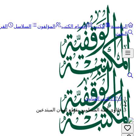
الرئيسية
الكتب
أقسام الكتب
المؤلفون
السلاسل
القر
البحث
217.9 كتب الفتاوى
/
فتاوى أئمة المسلمين بقطع لسان المبتدعين