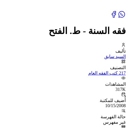
فقه السنة - ط. الفتح
تأليف
السيد سابق
التصنيف
217 كتب الفقه العام
المشاهدات
317K
أُضيف للمكتبة
10/15/2008
حالة الفهرسة
غير مفهرس