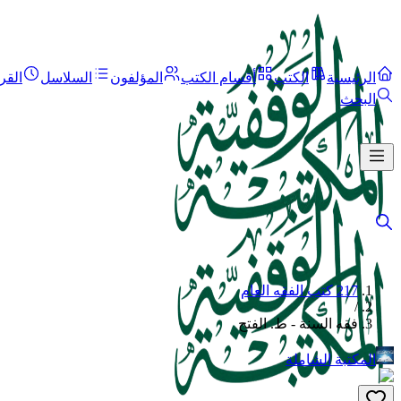
الرئيسية
الكتب
أقسام الكتب
المؤلفون
السلاسل
القر
البحث
217 كتب الفقه العام
/
فقه السنة - ط. الفتح
المكتبة الشاملة