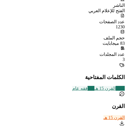
الناشر
الفتح للإعلام العربي
عدد الصفحات
1230
حجم الملف
83 ميجابايت
عدد المجلدات
3
الكلمات المفتاحية
2463
القرن 15 هـ
677
فقه عام
القرن
القرن 15 هـ