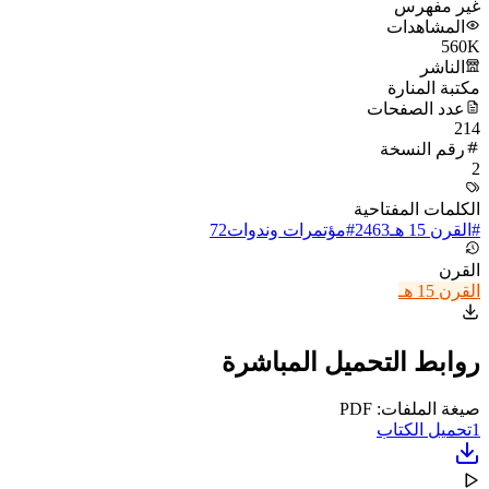
غير مفهرس
المشاهدات
560K
الناشر
مكتبة المنارة
عدد الصفحات
214
رقم النسخة
2
الكلمات المفتاحية
#
القرن 15 هـ
2463
#
مؤتمرات وندوات
72
القرن
القرن 15 هـ
روابط التحميل المباشرة
صيغة الملفات: PDF
1
تحميل الكتاب