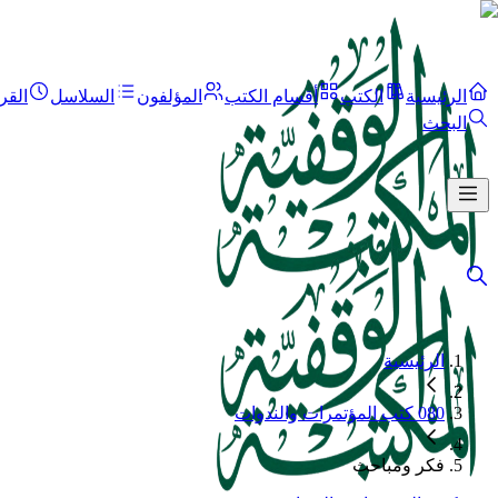
الرئيسية
الكتب
أقسام الكتب
المؤلفون
السلاسل
القر
البحث
الرئيسية
080 كتب المؤتمرات والندوات
فكر ومباحث