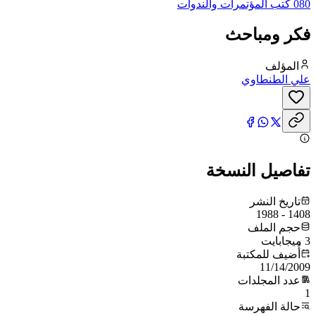
080 كتب المؤتمرات والندوات
فكر ومباحث
المؤلف
علي الطنطاوي
تفاصيل النسخة
تاريخ النشر
1408 - 1988
حجم الملف
3 ميجابايت
أُضيف للمكتبة
11/14/2009
عدد المجلدات
1
حالة الفهرسة