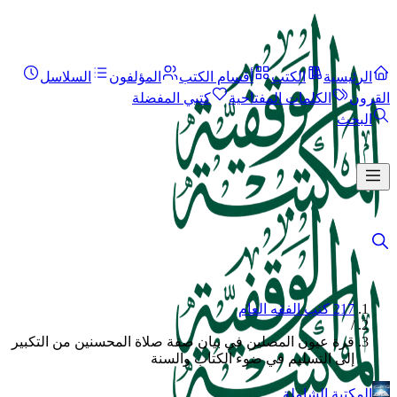
الرئيسية
الكتب
أقسام الكتب
المؤلفون
السلاسل
القرون
الكلمات المفتاحية
كتبي المفضلة
البحث
217 كتب الفقه العام
/
قرة عيون المصلين في بيان صفة صلاة المحسنين من التكبير
إلى التسليم في ضوء الكتاب والسنة
المكتبة الشاملة