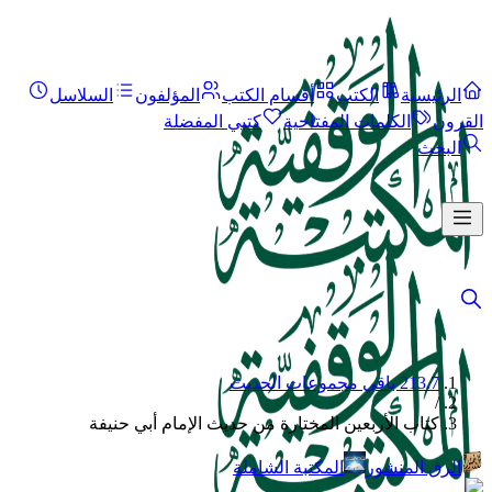
الرئيسية
الكتب
أقسام الكتب
المؤلفون
السلاسل
القرون
الكلمات المفتاحية
كتبي المفضلة
البحث
213.7 باقي مجموعات الحديث
/
كتاب الأربعين المختارة من حديث الإمام أبي حنيفة
الرق المنشور
المكتبة الشاملة