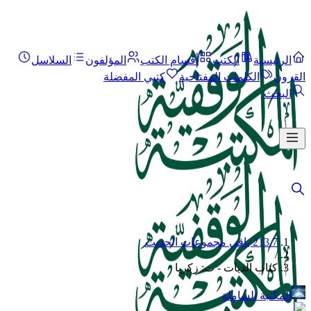
الرئيسية
الكتب
أقسام الكتب
المؤلفون
السلاسل
القرون
الكلمات المفتاحية
كتبي المفضلة
البحث
213.7 باقي مجموعات الحديث
/
كتاب الديات - ت: زكريا
المكتبة الشاملة