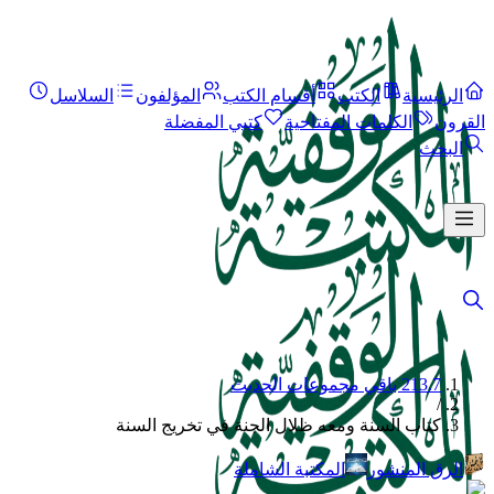
الرئيسية
الكتب
أقسام الكتب
المؤلفون
السلاسل
القرون
الكلمات المفتاحية
كتبي المفضلة
البحث
213.7 باقي مجموعات الحديث
/
كتاب السنة ومعه ظلال الجنة في تخريج السنة
الرق المنشور
المكتبة الشاملة