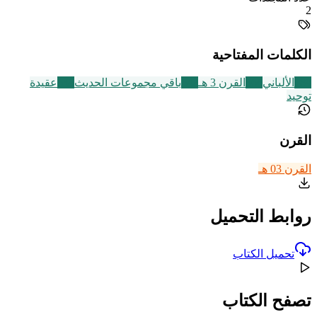
2
الكلمات المفتاحية
189
الألباني
366
القرن 3 هـ
542
باقي مجموعات الحديث
639
عقيدة
توحيد
القرن
القرن 03 هـ
روابط التحميل
تحميل الكتاب
تصفح الكتاب