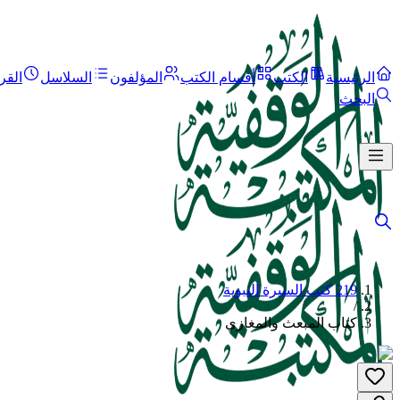
الرئيسية
الكتب
أقسام الكتب
المؤلفون
السلاسل
القر
البحث
219 كتب السيرة النبوية
/
كتاب المبعث والمغازي