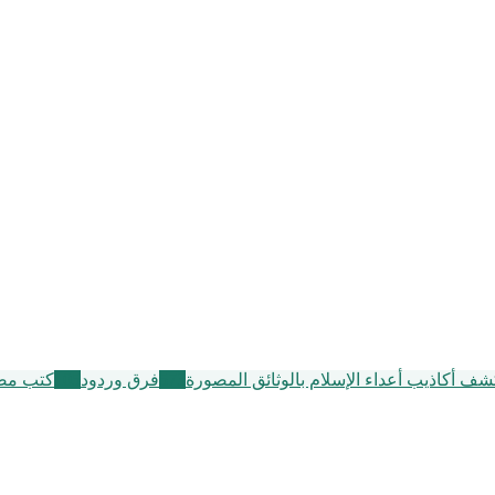
ف أكاذيب أعداء الإسلام بالوثائق المصورة
573
فرق وردود
105
كتب مصو