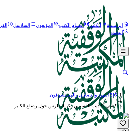
الرئيسية
الكتب
أقسام الكتب
المؤلفون
السلاسل
القر
البحث
215 اليهود والنصارى والمستشرقون..
/
كشف أكاذيب القسيس زكريا بطرس حول رضاع الكبير