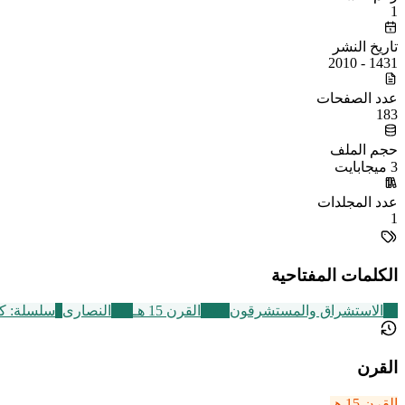
1
تاريخ النشر
1431 - 2010
عدد الصفحات
183
حجم الملف
3 ميجابايت
عدد المجلدات
1
الكلمات المفتاحية
69
الاستشراق والمستشرقون
2469
القرن 15 هـ
111
النصارى
3
سلسلة: كش
القرن
القرن 15 هـ