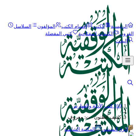
الرئيسية
الكتب
أقسام الكتب
المؤلفون
السلاسل
القرون
الكلمات المفتاحية
كتبي المفضلة
البحث
010 كتب الأدلة والفهارس
/
كشف الظنون - ت: معروف
الرق المنشور
المكتبة الشاملة