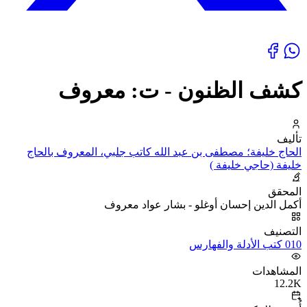
كشف الظنون - ت: معروف
تأليف
الحاج خليفة؛ مصطفى بن عبد الله كاتب جلبي، المعروف بالحاج
خليفة (حاجي خليفة )
المحقق
أكمل الدين إحسان أوغلو - بشار عواد معروف
التصنيف
010 كتب الأدلة والفهارس
المشاهدات
12.2K