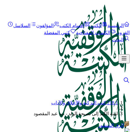
الرئيسية
الكتب
أقسام الكتب
المؤلفون
السلاسل
القرون
الكلمات المفتاحية
كتبي المفضلة
البحث
218.1 كتب التزكية والأخلاق والآداب
/
لفتة الكبد إلى نصيحة الولد - ت: عبد المقصود
الرق المنشور