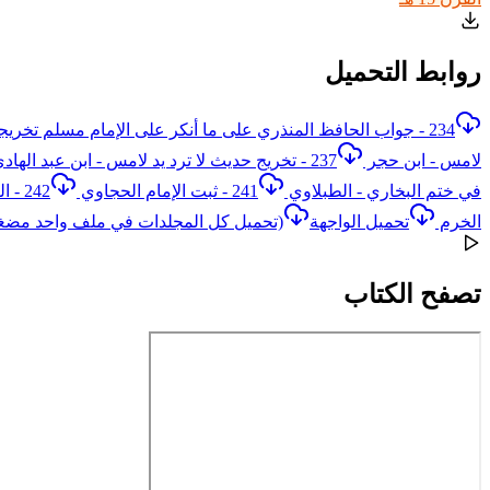
روابط التحميل
234 - جواب الحافظ المنذري على ما أنكر على الإمام مسلم تخريجه لحديث ابن عباس في تزويج النبي صلى الله عليه وسلم أم حبيبة
لامس - ابن حجر
237 - تخريج حديث لا ترد يد لامس - ابن عبد الهادي
في ختم البخاري - الطبلاوي
241 - ثبت الإمام الحجاوي
242 - الكلام على حديث المجددين - البوسنوي
الخرم
تحميل الواجهة
(تحميل كل المجلدات في ملف واحد مضغ
تصفح الكتاب