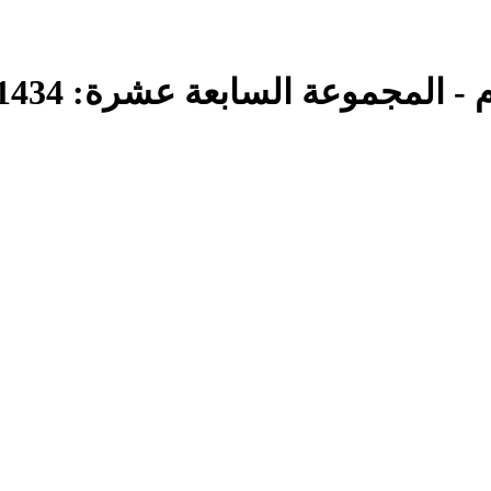
بعة عشرة: 1434 هـ = 234-244 - المجلد الأول