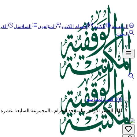
الرئيسية
الكتب
أقسام الكتب
المؤلفون
السلاسل
القر
البحث
008 كتب المجاميع
/
لقاء العشر الأواخر بالمسجد الحرام - المجموعة السابعة عشرة: 1434 هـ = 234-244 - المجلد الأو