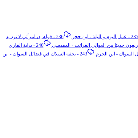
2 - عمل اليوم والليلة - ابن حجر
236 - قوله إن امرأتي لا ترد يد
240 - بداية القاري
243 - تحفة السلاك في فضائل السواك - ابن