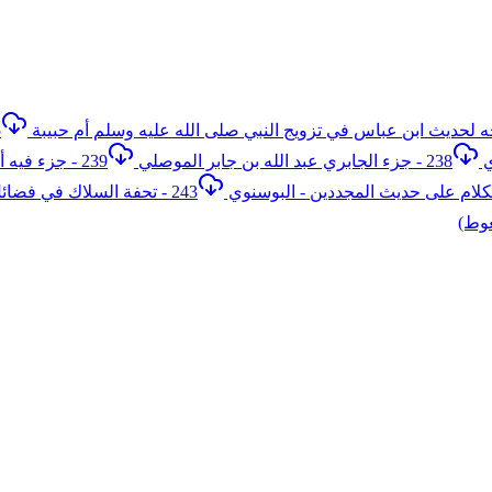
35
238 - جزء الجابري عبد الله بن جابر الموصلي
239 - جزء فيه أربعون حديثا من العوالي الغرائب - المقدسي
243 - تحفة السلاك في فضائل السواك - ابن الخرم
وط)