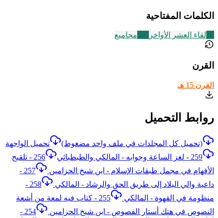
الكلمات المفتاحية
23
لقاء العشر الأواخر
136
مجاميع
القرن
القرن 15 هـ
روابط التحميل
(تحميل كل المجلدات في ملف واحد مضغوط)
تحميل الواجهة
259 - لغز الساعة وجوابه - المالكي والطبطبائي
256 - تلقيح
الأفهام في مجمل طبقات الإسلام - ابن شيخ الحزامين
257 -
داعية والي البلاد إلى طريق الحق والرشاد - المالكي
258 -
منظومة في القهوة - المالكي
255 - كتاب فيه لمعة من أشعة
النصوص في هتك أستار الفصوص - ابن شيخ الحزامين
254 -