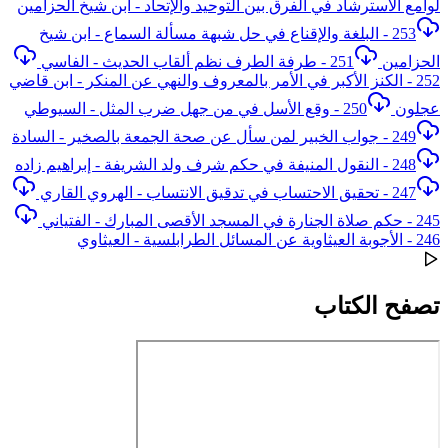
لوامع الاسترشاد في الفرق بين التوحيد والإتحاد - ابن شيخ الحزامين
253 - البلغة والإقناع في حل شبهة مسألة السماع - ابن شيخ
الحزامين
251 - طرفة الطرف نظم ألقاب الحديث - الفاسي
252 - الكنز الأكبر في الأمر بالمعروف والنهي عن المنكر - ابن قاضي
عجلون
250 - وقع الأسل في من جهل ضرب المثل - السيوطي
249 - جواب الخبير لمن سأل عن صحة الجمعة بالصخير - السادة
248 - النقول المنيفة في حكم شرف ولد الشريفة - إبراهيم زاده
247 - تحقيق الاحتساب في تدقيق الانتساب - الهروي القاري
245 - حكم صلاة الجنارة في المسجد الأقصى المبارك - الفتياني
246 - الأجوبة العيثاوية عن المسائل الطرابلسية - العيثاوي
تصفح الكتاب