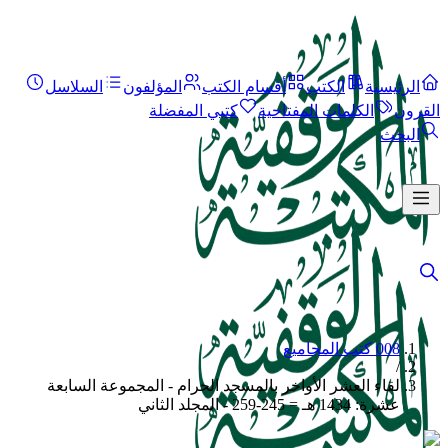
الرئيسية
الكتب
أقسام الكتب
المؤلفون
السلاسل
القرون
الكلمات المفتاحية
كتبي المفضلة
البحث
008 كتب المجاميع
/
لقاء العشر الأواخر بالمسجد الحرام - المجموعة السابعة
عشرة: 1434 هـ = 245-259 - المجلد الثاني