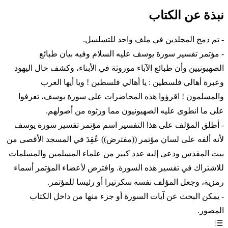
نبذة عن الكتاب
- تم دمج المجلدين في ملف واحد للتسلسل.
- مؤتمر تفسير سورة يوسف عليه السلام وفيه بيان طبائع
الصهيونيين وأن طبائع الآباء موروثة في الأبناء، وكشف حال اليهود
وعبرة أهالي فلسطين : يا أهالي فلسطين ! ويا أيها العرب
والمسلمون ! اقرؤوا هذه المحاضرات على سورة يوسف، تعرفوا
على ما انطوى عليه الصهيونيون مما ورثوه من أصولهم.
- أطلق المؤلف على هذا التفسير اسم مؤتمر تفسير سورة يوسف
لأنه ألفه على لسان مؤتمر ((مفترض)) عُقِدَ في المسجد الأقصى من
بيت المقدس ودعى إليه عدد كبير من علماء المسلمين والمسلمات
للاشتراك في تفسير هذه السورة. وافترض لأعضاء المؤتمر أسماء
رمزية، وجعل المؤلف نفسه سكرتيرا أو رئيسا للمؤتمر.
- يمكن البحث عن آيات السورة أو جزء منها من داخل الكتاب
المصور.