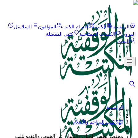
الرئيسية
الكتب
أقسام الكتب
المؤلفون
السلاسل
القرون
الكلمات المفتاحية
كتبي المفضلة
البحث
الرئيسية
920 كتب التراجم والأعلام
مختصر تطهير الجنان واللسان عن الخوض والتفوه بثلب