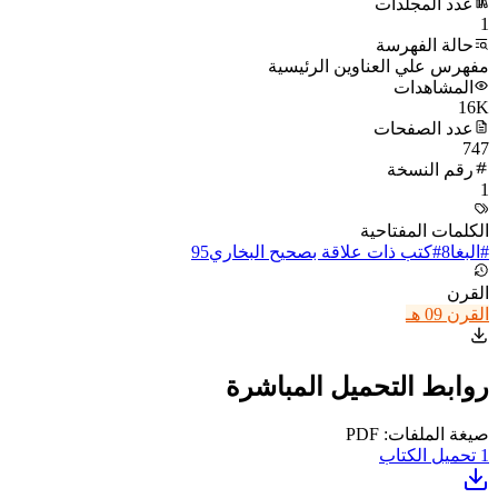
عدد المجلدات
1
حالة الفهرسة
مفهرس علي العناوين الرئيسية
المشاهدات
16K
عدد الصفحات
747
رقم النسخة
1
الكلمات المفتاحية
#
البغا
8
#
كتب ذات علاقة بصحيح البخاري
95
القرن
القرن 09 هـ
روابط التحميل المباشرة
صيغة الملفات: PDF
1
تحميل الكتاب