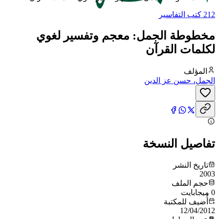
212 كتب التفاسير
مخطوطة الجمل: معجم وتفسير لغوي
لكلمات القرآن
المؤلف
الجمل، حسن عز الدين
تفاصيل النسخة
تاريخ النشر
2003
حجم الملف
0 ميجابايت
أُضيف للمكتبة
12/04/2012