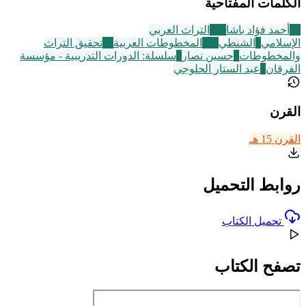
الكلمات المفتاحية
14
أحمد فؤاد باشا
252
التراث العربي
الإسلامي
1
الشنطي
188
المخطوطات العربية
60
تحقيق التراث
والمخطوطات
5
حسين نصار
7
سلسلة: الدورات التدريبية - مؤسسة
الفرقان
4
عبد الستار الحلوجي
القرن
القرن 15 هـ
روابط التحميل
تحميل الكتاب
تصفح الكتاب