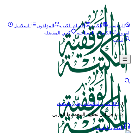
الرئيسية
الكتب
أقسام الكتب
المؤلفون
السلاسل
القرون
الكلمات المفتاحية
كتبي المفضلة
البحث
020 كتب المكتبات وطرق البحث
/
مدخل إلى تحقيق المخطوط العربي
الكتاب المسموع