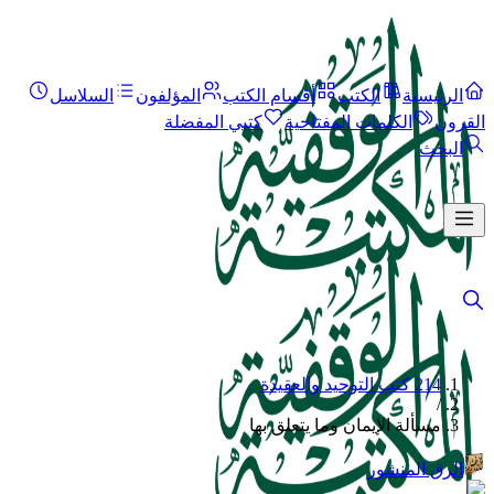
الرئيسية
الكتب
أقسام الكتب
المؤلفون
السلاسل
القرون
الكلمات المفتاحية
كتبي المفضلة
البحث
214 كتب التوحيد والعقيدة
/
مسألة الإيمان وما يتعلق بها
الرق المنشور