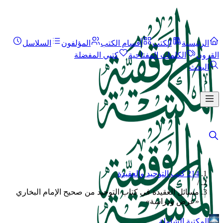
الرئيسية
الكتب
أقسام الكتب
المؤلفون
السلاسل
القرون
الكلمات المفتاحية
كتبي المفضلة
البحث
214 كتب التوحيد والعقيدة
/
مسائل العقيدة في كتاب التوحيد من صحيح الإمام البخاري
«عرض ودراسة»
المكتبة الشاملة