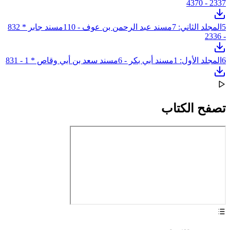
2337 - 4370
5
المجلد الثاني: 7مسند عبد الرحمن بن عوف - 110مسند جابر * 832
- 2336
6
المجلد الأول: 1مسند أبي بكر - 6مسند سعد بن أبي وقاص * 1 - 831
تصفح الكتاب