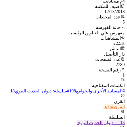
74 ميجابايت
أُضيف للمكتبة
12/13/2018
عدد المجلدات
5
حالة الفهرسة
مفهرس علي العناوين الرئيسية
المشاهدات
22.5K
الناشر
دار التأصيل
عدد الصفحات
2789
رقم النسخة
1
الكلمات المفتاحية
#
المسانيد الأخرى والجوامع
198
#
سلسلة: ديوان الحديث النبوي
18
القرن
القرن 04 هـ
السلسلة
18
—
ديوان الحديث النبوي