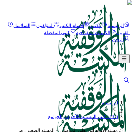
الرئيسية
الكتب
أقسام الكتب
المؤلفون
السلاسل
القرون
الكلمات المفتاحية
كتبي المفضلة
البحث
الرئيسية
213.6 كتب المسانيد الأخرى والجوامع
مسند الإمام أبي يعلى الموصلي = المسند الصغير - ط.