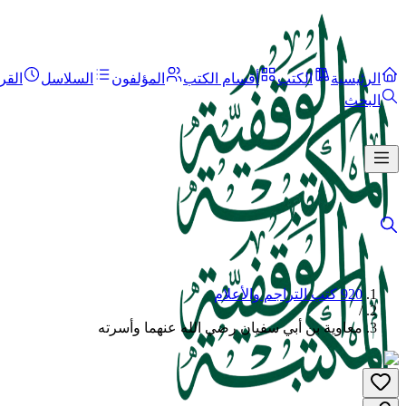
الرئيسية
الكتب
أقسام الكتب
المؤلفون
السلاسل
القر
البحث
920 كتب التراجم والأعلام
/
معاوية بن أبي سفيان رضي الله عنهما وأسرته