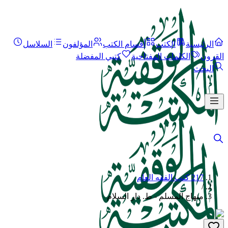
الرئيسية
الكتب
أقسام الكتب
المؤلفون
السلاسل
القرون
الكلمات المفتاحية
كتبي المفضلة
البحث
217 كتب الفقه العام
/
منهاج المسلم - ط. دار السلام