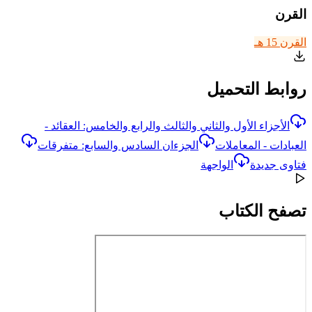
القرن
القرن 15 هـ
روابط التحميل
الأجزاء الأول والثاني والثالث والرابع والخامس: العقائد -
العبادات - المعاملات
الجزءان السادس والسابع: متفرقات
فتاوى جديدة
الواجهة
تصفح الكتاب