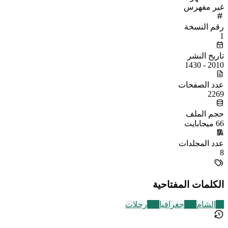
غير مفهرس
رقم النسخة
1
تاريخ النشر
2010 - 1430
عدد الصفحات
2269
حجم الملف
66 ميجابايت
عدد المجلدات
8
الكلمات المفتاحية
57
الشام
209
جغرافيا
136
رحلات