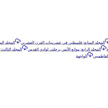
المجلد السابع: فلسطين في عشرينيات القرن العشرين
المجلد السا
المجلد الرابع: موانع الأنس برحلتي لوادي القدس
المجلد الثالث:
لفاطميين
الواجهة