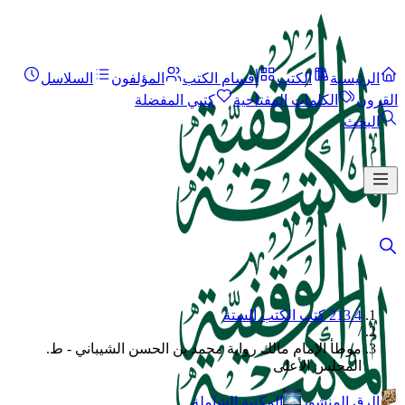
الرئيسية
الكتب
أقسام الكتب
المؤلفون
السلاسل
القرون
الكلمات المفتاحية
كتبي المفضلة
البحث
213.4 كتب الكتب الستة
/
موطأ الإمام مالك رواية محمد بن الحسن الشيباني - ط.
المجلس الأعلى
الرق المنشور
المكتبة الشاملة