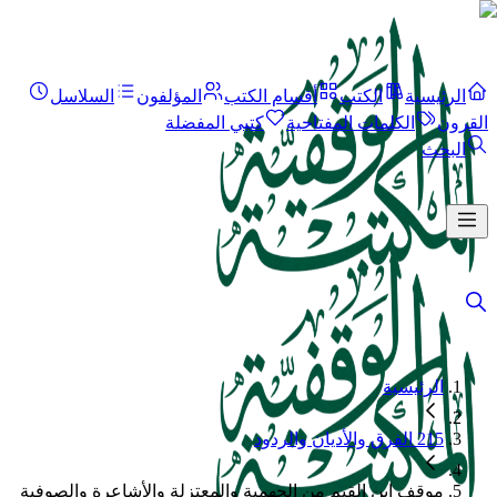
الرئيسية
الكتب
أقسام الكتب
المؤلفون
السلاسل
القرون
الكلمات المفتاحية
كتبي المفضلة
البحث
الرئيسية
215 الفرق والأديان والردود
موقف ابن القيم من الجهمية والمعتزلة والأشاعرة والصوفية