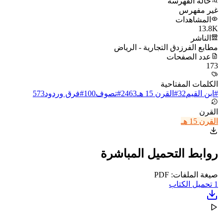
حالة الفهرسة
غير مفهرس
المشاهدات
13.8K
الناشر
مطابع الفرزدق التجارية - الرياض
عدد الصفحات
173
الكلمات المفتاحية
#
ابن القيم
32
#
القرن 15 هـ
2463
#
تصوف
100
#
فرق وردود
573
القرن
القرن 15 هـ
روابط التحميل المباشرة
صيغة الملفات: PDF
1
تحميل الكتاب