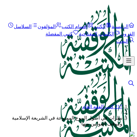
الرئيسية
الكتب
أقسام الكتب
المؤلفون
السلاسل
القرون
الكلمات المفتاحية
كتبي المفضلة
البحث
217 كتب الفقه العام
/
نظرات في أصول البيوع الممنوعة في الشريعة الإسلامية
وموقف القوانين منها