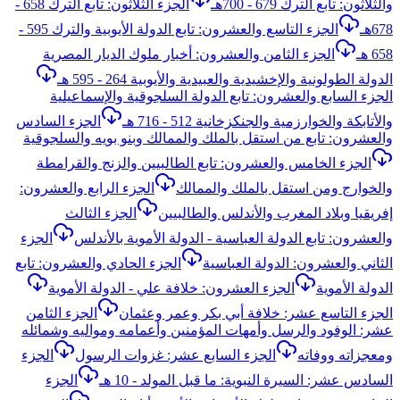
والثلاثون: تابع الترك 679 - 700هـ
الجزء الثلاثون: تابع الترك 658 -
678هـ
الجزء التاسع والعشرون: تابع الدولة الأيوبية والترك 595 -
658 هـ
الجزء الثامن والعشرون: أخبار ملوك الديار المصرية
الدولة الطولونية والإخشيدية والعبيدية والأيوبية 264 - 595 هـ
الجزء السابع والعشرون: تابع الدولة السلجوقية والإسماعيلية
والأتابكة والخوارزمية والجنكزخانية 512 - 716 هـ
الجزء السادس
والعشرون: تابع من استقل بالملك والممالك وبنو بويه والسلجوقية
الجزء الخامس والعشرون: تابع الطالبيين والزنج والقرامطة
والخوارج ومن استقل بالملك والممالك
الجزء الرابع والعشرون:
إفريقيا وبلاد المغرب والأندلس والطالبيين
الجزء الثالث
والعشرون: تابع الدولة العباسية - الدولة الأموية بالأندلس
الجزء
الثاني والعشرون: الدولة العباسية
الجزء الحادي والعشرون: تابع
الدولة الأموية
الجزء العشرون: خلافة علي - الدولة الأموية
الجزء التاسع عشر: خلافة أبي بكر وعمر وعثمان
الجزء الثامن
عشر: الوفود والرسل وأمهات المؤمنين وأعمامه ومواليه وشمائله
ومعجزاته ووفاته
الجزء السابع عشر: غزوات الرسول
الجزء
السادس عشر: السيرة النبوية: ما قبل المولد - 10 هـ
الجزء