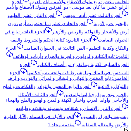
الخامس عشر: تابع ملوك الأصقاع والأمم - أيام العرب
الجزء
الرابع عشر: ما كان بعد موسى - ذو القرنين وملوك الأصقاع والأمم
الجزء الثالث عشر: آدم - موسى
الجزء الثاني عشر: الطيب
والبخورات والأدوية
الجزء الحادي عشر: ما تختص به أرض دون
أرض والأشجار والفواكه والرياض والأزهار
الجزء العاشر: تابع في
الحيوان الصامت
الجزء التاسع: كتابة الحكم والشروط والفقه
والنكاح وكتابة التعليم - الفن الثالث: في الحيوان الصامت
الجزء
الثامن: تابع الكتابة والدواوين والجزية والخراج وأرباب الوظائف
الجزء السابع: الكتابة وما تفرع من أصناف الكتاب
الجزء
السادس: في الملك وما يشترط فيه والحسبة وأحكامها
الجزء
الخامس: تابع المغنين والتهاني والبشائر والمراثي والنوادب والزهد
والتوكل والأدعية
الجزء الرابع: المجون والنوادر والفكاهات والملح
والخمر وتحريمها وجناياتها والمغنين
الجزء الثالث: الأمثال
والأحاجي وأوابد العرب وأخبار الكهنة والمدح والهجو والملح والهجاء
الجزء الثاني: الإنسان واشتقاقه وتسميته وتنقلاته وطبائعه
وتشبيهه والغزل والنسيب
الجزء الأول: في السماء والآثار العلوية
والأرض والمعالم السفلية
مقدمة مجلد 1