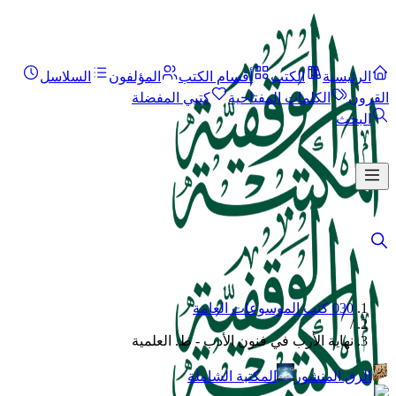
الرئيسية
الكتب
أقسام الكتب
المؤلفون
السلاسل
القرون
الكلمات المفتاحية
كتبي المفضلة
البحث
030 كتب الموسوعات العامة
/
نهاية الأرب في فنون الأدب - ط. العلمية
الرق المنشور
المكتبة الشاملة