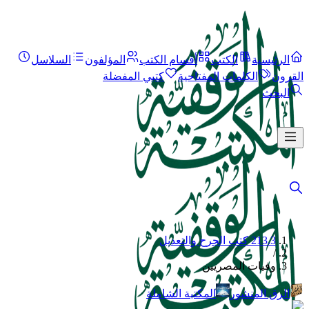
الرئيسية
الكتب
أقسام الكتب
المؤلفون
السلاسل
القرون
الكلمات المفتاحية
كتبي المفضلة
البحث
213.3 كتب الجرح والتعديل
/
وفيات المصريين
الرق المنشور
المكتبة الشاملة