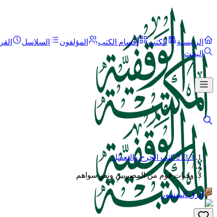
الرئيسية
الكتب
أقسام الكتب
المؤلفون
السلاسل
القر
البحث
213.3 كتب الجرح والتعديل
/
وفيات قوم من المصريين ونفر سواهم
الرق المنشور