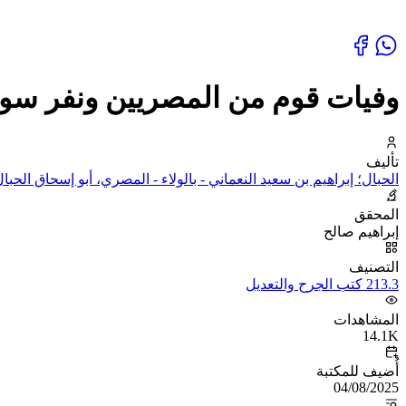
وفيات قوم من المصريين ونفر سو
تأليف
الحبال؛ إبراهيم بن سعيد النعماني - بالولاء - المصري، أبو إسحاق الحبا
المحقق
إبراهيم صالح
التصنيف
213.3 كتب الجرح والتعديل
المشاهدات
14.1K
أُضيف للمكتبة
04/08/2025