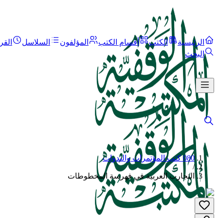
الرئيسية
الكتب
أقسام الكتب
المؤلفون
السلاسل
القر
البحث
080 كتب المؤتمرات والندوات
/
التجارب العربية في فهرسة المخطوطات