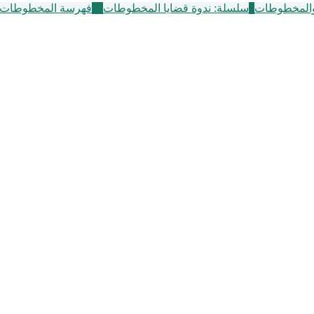
والمخطوطات
6
سلسلة: ندوة قضايا المخطوطات
11
فهرسة المخطوطات ا