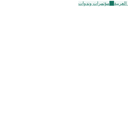
لعربية
72
مؤتمرات وندوات