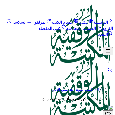
الرئيسية
الكتب
أقسام الكتب
المؤلفون
السلاسل
القرون
الكلمات المفتاحية
كتبي المفضلة
البحث
001.6 كتب علوم الحاسب الآلي
/
MP3! لم أكن أعرف أنك تستطيع ذلك...