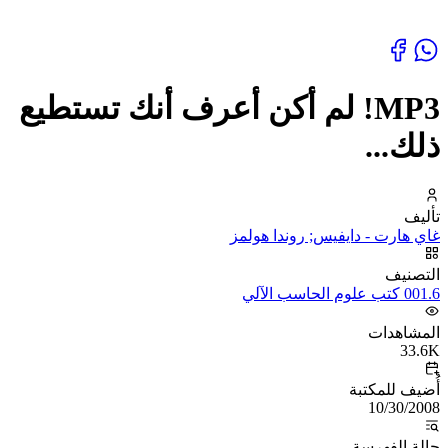
MP3! لم أكن أعرف أنك تستطيع
ذلك...
تأليف
غاي هارت - دايفيس; روندا هولمز
التصنيف
001.6 كتب علوم الحاسب الآلي
المشاهدات
33.6K
أُضيف للمكتبة
10/30/2008
حالة الفهرسة