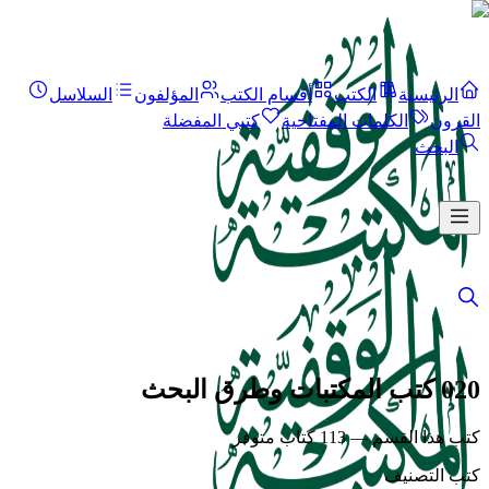
الرئيسية
الكتب
أقسام الكتب
المؤلفون
السلاسل
القرون
الكلمات المفتاحية
كتبي المفضلة
البحث
020 كتب المكتبات وطرق البحث
كتب هذا القسم — 113 كتاب متوفر
كتب التصنيف