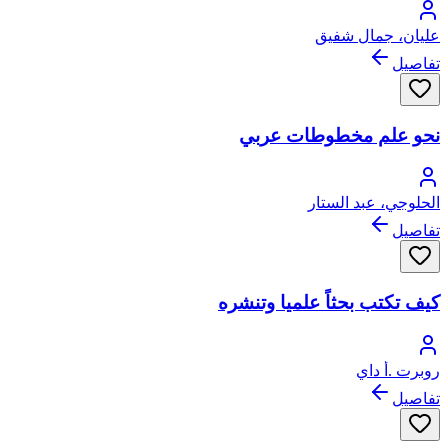
عليان، جمال شفيق
تفاصيل
نحو علم مخطوطات عربي
الحلوجي، عبد الستار
تفاصيل
كيف تكتب بحثاً علميا وتنشره
روبرت .أ داي
تفاصيل