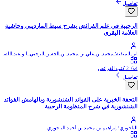
تفاصيل
الرحبية في علم الفرائض بشرح سبط المارديني وحاشية
العلامة البقري
ابن المتقنة؛ محمد بن علي بن محمد بن الحسن الرحبي، أبو عبد الله،
المعروف بابن المتفننة
216.4 كتب الفرائض
تفاصيل
التحفة الخيرية على الفوائد الشنشورية وبالهامش الفوائد
الشنشورية في شرح المنظومة الرحبية
الباجوري؛ إبراهيم بن محمد بن أحمد الباجوري