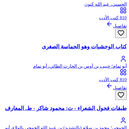
الحسني، عبد الله كنون
810 كتب الأدب
تفاصيل
كتاب الوحشيات وهو الحماسة الصغرى
أبو تمام؛ حبيب بن أوس بن الحارث الطائي، أبو تمام
810 كتب الأدب
تفاصيل
طبقات فحول الشعراء - ت: محمود شاكر - ط. المعارف
الجمحي؛ محمد بن سلام (بالتشديد) بن عبيد الله الجمحي بالولاء، أبو