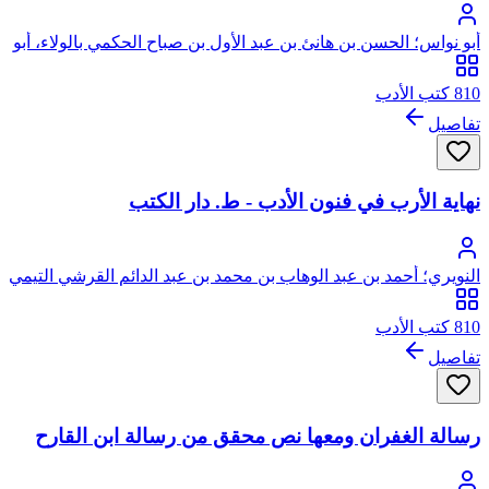
أبو نواس؛ الحسن بن هانئ بن عبد الأول بن صباح الحكمي بالولاء، أبو
نواس
810 كتب الأدب
تفاصيل
نهاية الأرب في فنون الأدب - ط. دار الكتب
النويري؛ أحمد بن عبد الوهاب بن محمد بن عبد الدائم القرشي التيمي
البكري، شهاب الدين النويري
810 كتب الأدب
تفاصيل
رسالة الغفران ومعها نص محقق من رسالة ابن القارح