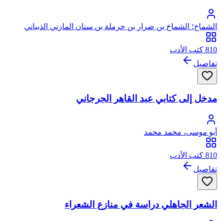
الشماخ؛ الشماخ بن ضرار بن حرملة بن سنان المازني الذبياني
الغطفاني
810 كتب الأدب
تفاصيل
مدخل إلى كتابي عبد القاهر الجرجاني
أبو موسى، محمد محمد
810 كتب الأدب
تفاصيل
الشعر الجاهلي دراسة في منازع الشعراء